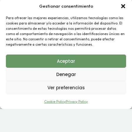
Gestionar consentimiento
Para ofrecer las mejores experiencias, utilizamos tecnologías como las
cookies para almacenar y/o acceder a la información del dispositivo. El
consentimiento de estas tecnologías nos permitirá procesar datos
como el comportamiento de navegación o las identificaciones únicas en
este sitio. No consentir o retirar el consentimiento, puede afectar
EL PROCESO
negativamente a ciertas características y funciones.
Sencillo y
sin complicaciones
Aceptar
Denegar
01
Ver preferencias
Cookie Policy
Privacy Policy
Envía tu candidatura
Cuéntanos tu perfil, el área de interés y el período de
prácticas disponible.